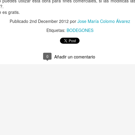
o puedes utilizar esta obra para fines comerciales, si las modificas 
?.
 es gratis.
Publicado
2nd December 2012
por
Jose María Colomo Álvarez
Etiquetas:
BODEGONES
Publicado
25th August 2015
por
Jose María Colomo Álvarez
0
Añadir un comentario
Etiquetas:
Fútbol
1
Ver comentarios
CP Cacereño 2 - 0 San Roque de Lepe