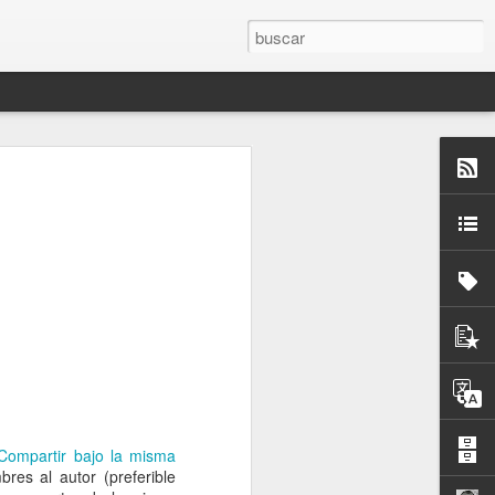
 del Sol de Sevilla, el
ompartir bajo la misma
res al autor (preferible