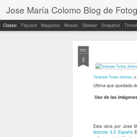
Jose María Colomo Blog de Fotog
Classic
Flipcard
Magazine
Mosaic
Sidebar
Snapshot
Timesl
AUG
DEC
25
2
Encuentro de Liga de l
Sábado 22 de Agosto de
Tentenpie Tontos Jimenez
, a
Ultima que quedada d
Uso de las imágene
Esta
obra
por Jose Ma
licencia 3.0 España
Es