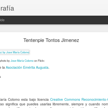
rafía
ide
Real Betis Balompié B 0 - 1 Mérida AD
Tentenpie Tontos Jimenez
a Segunda División B, Grupo 4, 1 Jornada, en la Ciudad Deportiva Luis
l 2015 ante unos 2.400 espectadores.
 photo by
Jose María Colomo
on Flickr.
e la
Asociación Emérita Augusta
.
s
ría Colomo esta bajo licencia
Creative Commons Reconocimiento-C
o significa que puedes usarlas libremente, siempre y cuando nomb